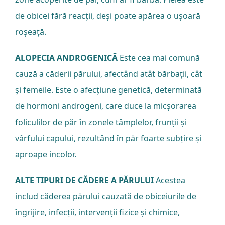
de obicei fără reacții, deși poate apărea o ușoară
roșeață.
ALOPECIA ANDROGENICĂ
Este cea mai comună
cauză a căderii părului, afectând atât bărbații, cât
și femeile. Este o afecțiune genetică, determinată
de hormoni androgeni, care duce la micșorarea
foliculilor de păr în zonele tâmplelor, frunții și
vârfului capului, rezultând în păr foarte subțire și
aproape incolor.
ALTE TIPURI DE CĂDERE A PĂRULUI
Acestea
includ căderea părului cauzată de obiceiurile de
îngrijire, infecții, intervenții fizice și chimice,