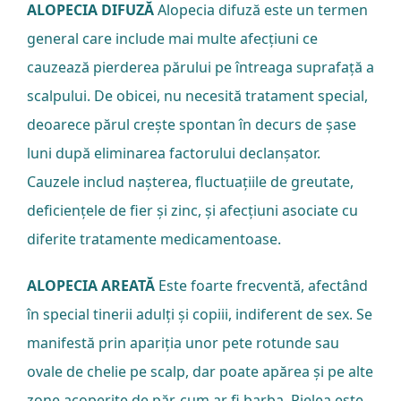
ALOPECIA DIFUZĂ
Alopecia difuză este un termen
general care include mai multe afecțiuni ce
cauzează pierderea părului pe întreaga suprafață a
scalpului. De obicei, nu necesită tratament special,
deoarece părul crește spontan în decurs de șase
luni după eliminarea factorului declanșator.
Cauzele includ nașterea, fluctuațiile de greutate,
deficiențele de fier și zinc, și afecțiuni asociate cu
diferite tratamente medicamentoase.
ALOPECIA AREATĂ
Este foarte frecventă, afectând
în special tinerii adulți și copiii, indiferent de sex. Se
manifestă prin apariția unor pete rotunde sau
ovale de chelie pe scalp, dar poate apărea și pe alte
zone acoperite de păr, cum ar fi barba. Pielea este