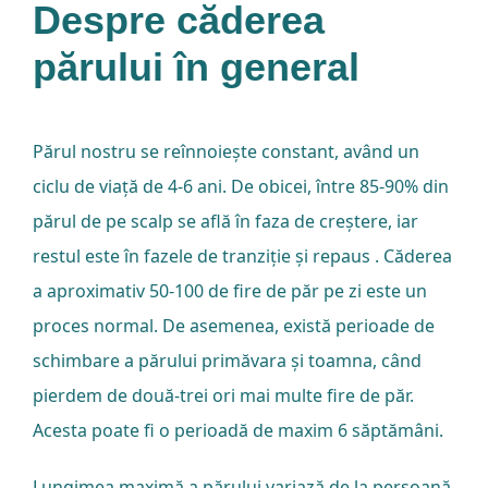
Blog
Despre căderea
părului în general
Contact
Părul nostru se reînnoiește constant, având un
ciclu de viață de 4-6 ani. De obicei, între 85-90% din
părul de pe scalp se află în faza de creștere, iar
restul este în fazele de tranziție și repaus . Căderea
a aproximativ 50-100 de fire de păr pe zi este un
proces normal. De asemenea, există perioade de
schimbare a părului primăvara și toamna, când
pierdem de două-trei ori mai multe fire de păr.
Acesta poate fi o perioadă de maxim 6 săptămâni.
Lungimea maximă a părului variază de la persoană