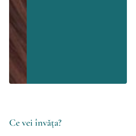
Ce vei învăța?